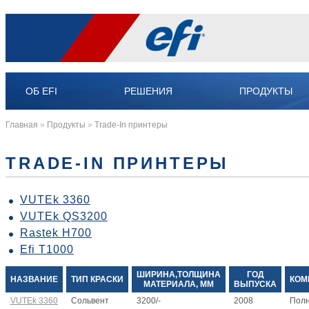
ОБ EFI
РЕШЕНИЯ
ПРОДУКТЫ
Главная
»
Продукты
»
Trade-In принтеры
TRADE-IN ПРИНТЕРЫ
VUTEk 3360
VUTEk QS3200
Rastek H700
Efi T1000
ШИРИНА,ТОЛЩИНА
ГОД
НАЗВАНИЕ
ТИП КРАСКИ
КОМ
МАТЕРИАЛА, ММ
ВЫПУСКА
VUTEk 3360
Сольвент
3200/-
2008
Пол