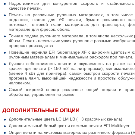
Недостижимые для конкурентов скорость и стабильност
качестве печати.
Печать на различных рулонных материалах, в том числе 
подложки, тканях для УФ печати, бумаге различного наз
потолках, тентовой ткани, материалах для транспорта, фо
материале для фресок, обоях.
Точная подача рулонного материала, в том числе нескольких
40 см. Печать нескольких узких рулонов с разными изображе
процесс производства.
Новейшие чернила EFI Superrange XF с широким цветовым ох
рулонным материалам и минимальным расходом при печати.
Лучшая себестоимость печати и окупаемость на рынке за 
краски при печати (> 150 m2 на литр краски), минимального
(менее 4 кВт для принтера), самой быстрой скорости печати
прогрева ламп, высочайшей надежности и простоты обслужи
человеком.
Самый широкий спектр различных опций подачи и прие
обработки, управления на рынке.
ДОПОЛНИТЕЛЬНЫЕ ОПЦИИ
Дополнительные цвета LC LM LB (+ 3 красочных канала).
Дополнительный белый цвет и система печати EFI Multilayer.
Опция печати на листовых материалах различного формата 