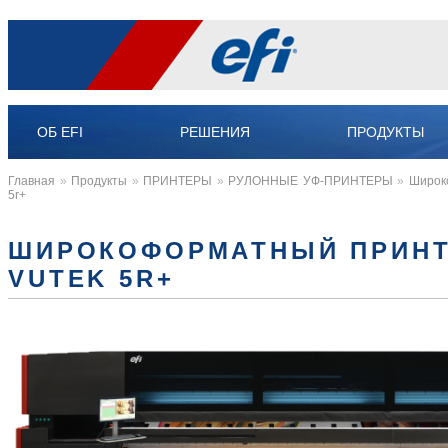
ОБ EFI
РЕШЕНИЯ
ПРОДУКТЫ
Главная
»
Продукты
»
ПРИНТЕРЫ
»
РУЛОННЫЕ УФ-ПРИНТЕРЫ
»
Широк
5r+
ШИРОКОФОРМАТНЫЙ ПРИНТ
VUTEK 5R+